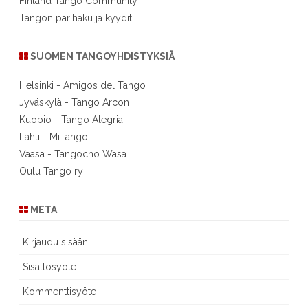
Finland Tango Community
Tangon parihaku ja kyydit
SUOMEN TANGOYHDISTYKSIÄ
Helsinki - Amigos del Tango
Jyväskylä - Tango Arcon
Kuopio - Tango Alegria
Lahti - MiTango
Vaasa - Tangocho Wasa
Oulu Tango ry
META
Kirjaudu sisään
Sisältösyöte
Kommenttisyöte