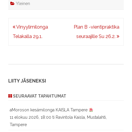
Yleinen
Artikkelien
Vinyylimilonga
Plan B -vientipraktika
selaus
Telakalla 29.1.
seuraajille Su 26.2.
LIITY JÄSENEKSI
SEURAAVAT TAPAHTUMAT
aMoroson kesämilonga KAISLA Tampere
11 elokuu 2026, 18:00 ti Ravintola Kaisla, Mustalahti,
Tampere