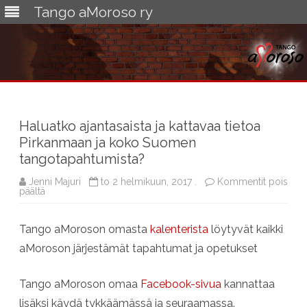
Tango aMoroso ry
Skip
to
content
Haluatko ajantasaista ja kattavaa tietoa
Pirkanmaan ja koko Suomen
tangotapahtumista?
Jenni Majuri
to 2 helmikuun, 2017 .
Kommentit pois
artikkelissa
päältä
Haluatko
ajantasaista
ja
Tango aMoroson omasta
kalenterista
löytyvät kaikki
kattavaa
tietoa
aMoroson järjestämät tapahtumat ja opetukset
Pirkanmaan
ja
koko
Suomen
Tango aMoroson omaa
Facebook-sivua
kannattaa
tangotapahtumista?
lisäksi käydä tykkäämässä ja seuraamassa.