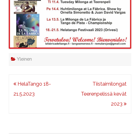
Yleinen
Artikkelien
HelaTango 18-
Tiistaimilongat
selaus
21.5.2023
Teerenpelissä kevät
2023