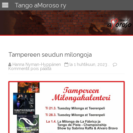
Tango aMoroso ry
Skip
to
content
Tampereen seudun milongoja
Hanna Nyman-Hyppänen
la 1 huhtikuun, 2023 .
artikkelissa
Kommentit pois päältä
Tampereen
seudun
milongoja