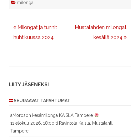
milonga
Artikkelien
Milongat ja tunnit
Mustalahden milongat
selaus
huhtikuussa 2024
kesällä 2024
LIITY JÄSENEKSI
SEURAAVAT TAPAHTUMAT
aMoroson kesämilonga KAISLA Tampere
11 elokuu 2026, 18:00 ti Ravintola Kaisla, Mustalahti,
Tampere