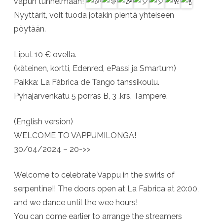
vapun tunnelmaan!
Nyyttärit, voit tuoda jotakin pientä yhteiseen
pöytään.
Liput 10 € ovella.
(käteinen, kortti, Edenred, ePassi ja Smartum)
Paikka: La Fábrica de Tango tanssikoulu.
Pyhäjärvenkatu 5 porras B, 3 .krs, Tampere.
(English version)
WELCOME TO VAPPUMILONGA!
30/04/2024 – 20->>
Welcome to celebrate Vappu in the swirls of
serpentine!! The doors open at La Fabrica at 20:00,
and we dance until the wee hours!
You can come earlier to arrange the streamers