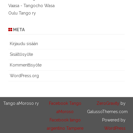
Vaasa - Tangocho Wasa
Oulu Tango ry
META
Kirjaudu sisään
Sisältösyöte
Kommenttisyöte
WordPress.org
Tango aMoroso ry
Facebook Tango
ZeroGravity
by
aMoroso
GalussoThemes.com
Facebook tango
Powered by
argentino Tampere
WordPress