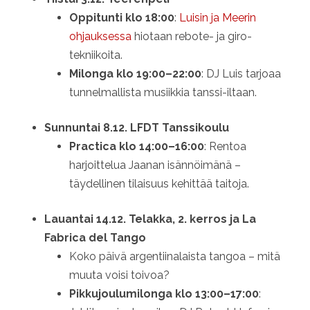
Oppitunti klo 18:00
:
Luisin ja Meerin
ohjauksessa
hiotaan rebote- ja giro-
tekniikoita.
Milonga klo 19:00–22:00
: DJ Luis tarjoaa
tunnelmallista musiikkia tanssi-iltaan.
Sunnuntai 8.12. LFDT Tanssikoulu
Practica klo 14:00–16:00
: Rentoa
harjoittelua Jaanan isännöimänä –
täydellinen tilaisuus kehittää taitoja.
Lauantai 14.12. Telakka, 2. kerros ja La
Fabrica del Tango
Koko päivä argentiinalaista tangoa – mitä
muuta voisi toivoa?
Pikkujoulumilonga klo 13:00–17:00
: