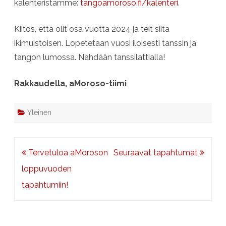
kalenteristamme:
tangoamoroso.fi/kalenteri
.
Kiitos, että olit osa vuotta 2024 ja teit siitä
ikimuistoisen. Lopetetaan vuosi iloisesti tanssin ja
tangon lumossa. Nähdään tanssilattialla!
Rakkaudella, aMoroso-tiimi
Yleinen
Artikkelien
Tervetuloa aMoroson
Seuraavat tapahtumat
selaus
loppuvuoden
tapahtumiin!