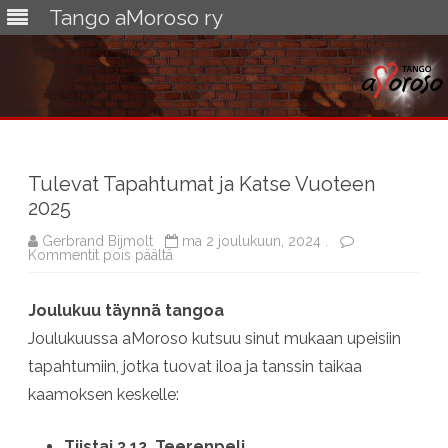
Tango aMoroso ry
Skip
to
content
Tulevat Tapahtumat ja Katse Vuoteen
2025
Gerbrand Bijmolt
ma 2 joulukuun, 2024 .
artikkelissa
Kommentit pois päältä
Tulevat
Tapahtumat
ja
Joulukuu täynnä tangoa
Katse
Vuoteen
Joulukuussa aMoroso kutsuu sinut mukaan upeisiin
2025
tapahtumiin, jotka tuovat iloa ja tanssin taikaa
kaamoksen keskelle:
Tiistai 3.12. Teerenpeli