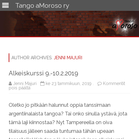
Tango aMoroso ry
Skip
to
content
AUTHOR ARCHIVES:
JENNI MAJURI
Alkeiskurssi 9.-10.2.2019
Jenni Majuri
ke 23 tammikuun, 2019 .
Kommentit
artikkelissa
pois päältä
Alkeiskurssi
9.-10.2.2019
Oletko jo pitkään halunnut oppia tanssimaan
argentiinalaista tangoa? Tai onko sinulla ystävä, jota
tämä laji kiinnostaa? Nyt Tampereella on oiva
tilaisuus jälleen saada tuntumaa tähän upeaan