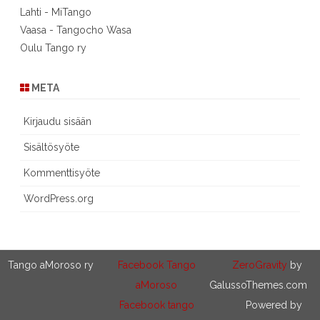
Lahti - MiTango
Vaasa - Tangocho Wasa
Oulu Tango ry
META
Kirjaudu sisään
Sisältösyöte
Kommenttisyöte
WordPress.org
Tango aMoroso ry
Facebook Tango
ZeroGravity
by
aMoroso
GalussoThemes.com
Facebook tango
Powered by