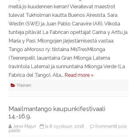
meitä jo kuudennen kerran! Vierailevat maestrot
tulevat Tukholman kautta Buenos Airesista, Sara
Westin (SWE) ja Juan Pablo Canavire (AR). Viikolla
tunteja pitävät La Fabrican opettajat Carina y Arttu ja
Maria y Pasi. Milongojen järjestämisestä vastaa
Tango aMoroso ry: tiistaina MisTresMilonga
(Teerenpeli), lauantaina Gran Milonga Laterna
(ravintola Laterna) ja sunnuntaina Milonga Verde (La
Fabrica del Tango). Alla…
Read more »
Yleinen
Maailmantango kaupunkifestivaali
14.-16.9.
Jenni Majuri
la 8 syyskuun, 2018 .
Kommentit pois
artikkelissa
päältä
Maailmantango