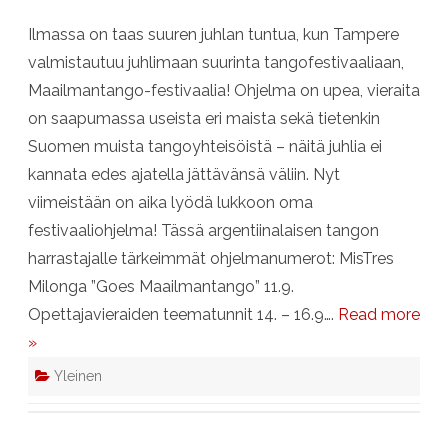
kaupunkifestivaali
14.-16.9.
Ilmassa on taas suuren juhlan tuntua, kun Tampere
valmistautuu juhlimaan suurinta tangofestivaaliaan,
Maailmantango-festivaalia! Ohjelma on upea, vieraita
on saapumassa useista eri maista sekä tietenkin
Suomen muista tangoyhteisöistä – näitä juhlia ei
kannata edes ajatella jättävänsä väliin. Nyt
viimeistään on aika lyödä lukkoon oma
festivaaliohjelma! Tässä argentiinalaisen tangon
harrastajalle tärkeimmät ohjelmanumerot: MisTres
Milonga ”Goes Maailmantango” 11.9.
Opettajavieraiden teematunnit 14. – 16.9….
Read more
»
Yleinen