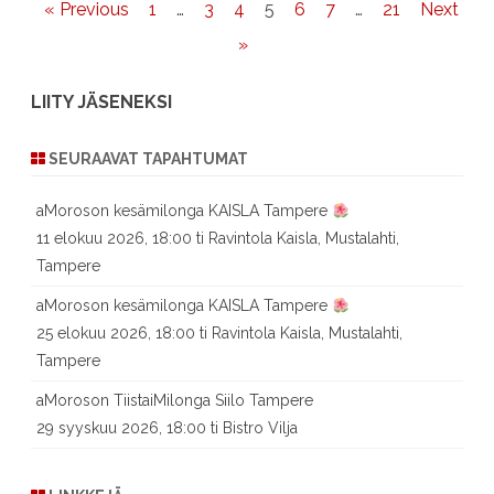
Artikkelien
« Previous
1
…
3
4
5
6
7
…
21
Next
sivutus
»
LIITY JÄSENEKSI
SEURAAVAT TAPAHTUMAT
aMoroson kesämilonga KAISLA Tampere
11 elokuu 2026, 18:00 ti Ravintola Kaisla, Mustalahti,
Tampere
aMoroson kesämilonga KAISLA Tampere
25 elokuu 2026, 18:00 ti Ravintola Kaisla, Mustalahti,
Tampere
aMoroson TiistaiMilonga Siilo Tampere
29 syyskuu 2026, 18:00 ti Bistro Vilja