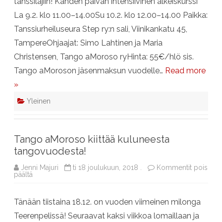
tanssilajiin! Kahden päivän intensiivinen alkeiskurssi
La 9.2. klo 11.00–14.00Su 10.2. klo 12.00–14.00 Paikka:
Tanssiurheiluseura Step ry:n sali, Viinikankatu 45,
TampereOhjaajat: Simo Lahtinen ja Maria
Christensen, Tango aMoroso ryHinta: 55€/hlö sis.
Tango aMoroson jäsenmaksun vuodelle…
Read more
»
Yleinen
Tango aMoroso kiittää kuluneesta
tangovuodesta!
Jenni Majuri
ti 18 joulukuun, 2018 .
Kommentit pois
artikkelissa
päältä
Tango
aMoroso
kiittää
Tänään tiistaina 18.12. on vuoden viimeinen milonga
kuluneesta
tangovuodesta!
Teerenpelissä! Seuraavat kaksi viikkoa lomaillaan ja