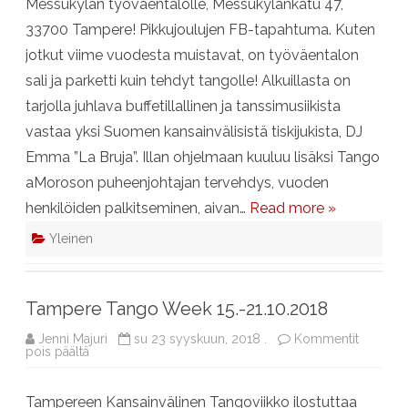
Messukylän työväentalolle, Messukylänkatu 47,
33700 Tampere! Pikkujoulujen FB-tapahtuma. Kuten
jotkut viime vuodesta muistavat, on työväentalon
sali ja parketti kuin tehdyt tangolle! Alkuillasta on
tarjolla juhlava buffetillallinen ja tanssimusiikista
vastaa yksi Suomen kansainvälisistä tiskijukista, DJ
Emma ”La Bruja”. Illan ohjelmaan kuuluu lisäksi Tango
aMoroson puheenjohtajan tervehdys, vuoden
henkilöiden palkitseminen, aivan…
Read more »
Yleinen
Tampere Tango Week 15.-21.10.2018
Jenni Majuri
su 23 syyskuun, 2018 .
Kommentit
artikkelissa
pois päältä
Tampere
Tango
Week
Tampereen Kansainvälinen Tangoviikko ilostuttaa
15.-21.10.2018