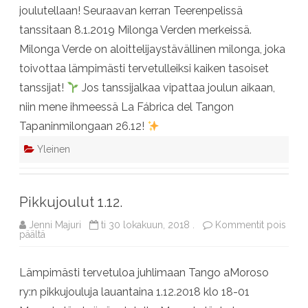
joulutellaan! Seuraavan kerran Teerenpelissä
tanssitaan 8.1.2019 Milonga Verden merkeissä.
Milonga Verde on aloittelijaystävällinen milonga, joka
toivottaa lämpimästi tervetulleiksi kaiken tasoiset
tanssijat!
Jos tanssijalkaa vipattaa joulun aikaan,
niin mene ihmeessä La Fábrica del Tangon
Tapaninmilongaan 26.12!
Yleinen
Pikkujoulut 1.12.
Jenni Majuri
ti 30 lokakuun, 2018 .
Kommentit pois
artikkelissa
päältä
Pikkujoulut
1.12.
Lämpimästi tervetuloa juhlimaan Tango aMoroso
ry:n pikkujouluja lauantaina 1.12.2018 klo 18-01