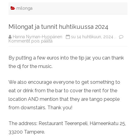
milonga
Milongat ja tunnit huhtikuussa 2024
Hanna Nyman-Hyppänen
su 14 huhtikuun, 2024 .
artikkelissa
Kommentit pois päältä
Milongat
ja
tunnit
By putting a few euros into the tip jar, you can thank
huhtikuussa
2024
the dj for the music.
We also encourage everyone to get something to
eat or drink from the bar to cover the rent for the
location AND mention that they are tango people
from downstairs. Thank you!
The address: Restaurant Teerenpeli, Hämeenkatu 25,
33200 Tampere.