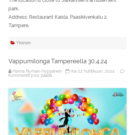
The location is close to Särkänniemi amusement
park.
Address: Restaurant Kaisla, Paasikivenkatu 2,
Tampere.
Yleinen
Vappumilonga Tampereella 30.4.24
Hanna Nyman-Hyppänen
ma 22 huhtikuun, 2024 .
artikkelissa
Kommentit pois päältä
Vappumilonga
Tampereella
30.4.24