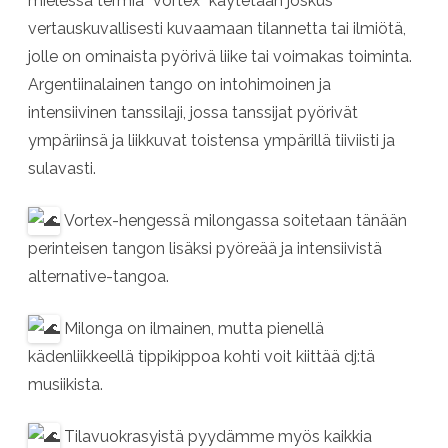
mielessä termiä ”vortex” käytetään joskus
vertauskuvallisesti kuvaamaan tilannetta tai ilmiötä,
jolle on ominaista pyörivä liike tai voimakas toiminta.
Argentiinalainen tango on intohimoinen ja
intensiivinen tanssilaji, jossa tanssijat pyörivät
ympäriinsä ja liikkuvat toistensa ympärillä tiiviisti ja
sulavasti.
Vortex-hengessä milongassa soitetaan tänään
perinteisen tangon lisäksi pyöreää ja intensiivistä
alternative-tangoa.
Milonga on ilmainen, mutta pienellä
kädenliikkeellä tippikippoa kohti voit kiittää dj:tä
musiikista.
Tilavuokrasyistä pyydämme myös kaikkia