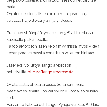
ole pakko osallistua. Ohjattuun sessioon et tarvitse
paria.
Ohjatun session jälkeen on normaali practica ja
vapaata harjoittelua yksin ja yhdessä.
Practican sisäänpääsymaksu on 5 € / hlö. Maksu
käteisellä paikan päällä.
Tango aMoroson jäsenille on myynnissä myös viiden
kerran practicapassi alennettuun 20 euron hintaan.
Jäseneksi voi liittyä Tango aMoroson
nettisivuilla.
https://tangoamoroso.fi/
Ovet saattavat olla lukossa. Soita summeria
päästäksesi sisälle. Jos väliovi on lukossa, soita kaksi
kertaa.
Paikka: La Fabrica del Tango, Pyhäjärvenkatu 5, 3 krs.