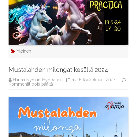
Yleinen
Mustalahden milongat kesällä 2024
Hanna Nyman-Hyppänen
ma 6 toukokuun, 2024 .
artikkelissa
Kommentit pois päältä
Mustalahden
milongat
kesällä
2024