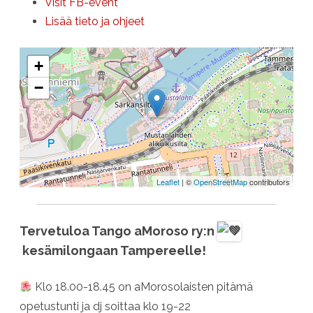
Visit FB-event
Lisää tieto ja ohjeet
+
−
Leaflet
| ©
OpenStreetMap
contributors
Tervetuloa Tango aMoroso ry:n
kesämilongaan Tampereelle!
Klo 18.00-18.45 on aMorosolaisten pitämä
opetustunti ja dj soittaa klo 19-22