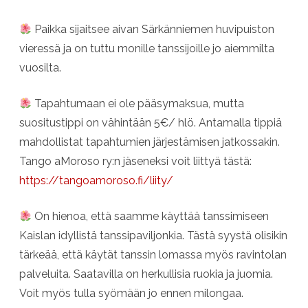
Paikka sijaitsee aivan Särkänniemen huvipuiston
vieressä ja on tuttu monille tanssijoille jo aiemmilta
vuosilta.
Tapahtumaan ei ole pääsymaksua, mutta
suositustippi on vähintään 5€/ hlö. Antamalla tippiä
mahdollistat tapahtumien järjestämisen jatkossakin.
Tango aMoroso ry:n jäseneksi voit liittyä tästä:
https://tangoamoroso.fi/liity/
On hienoa, että saamme käyttää tanssimiseen
Kaislan idyllistä tanssipaviljonkia. Tästä syystä olisikin
tärkeää, että käytät tanssin lomassa myös ravintolan
palveluita. Saatavilla on herkullisia ruokia ja juomia.
Voit myös tulla syömään jo ennen milongaa.