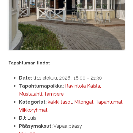
Tapahtuman tiedot
Date:
ti 11 elokuu, 2026 . 18:00
–
21:30
Tapahtumapaikka:
Ravintola Kaisla,
Mustalahti, Tampere
Kategoriat:
kaikki tasot
,
Milongat
,
Tapahtumat
,
Viikkoryhmät
DJ:
Luis
Pääsymaksut:
Vapaa pääsy