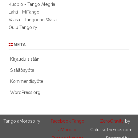
Kuopio - Tango Alegria
Lahti - MiTango
Vaasa - Tangocho Wasa
Oulu Tango ry
META
Kirjaudu sisään
Sisältösyöte
Kommenttisyöte
WordPress.org
Tango aMoroso ry
Facebook Tango
ZeroGravity
by
aMoroso
GalussoThemes.com