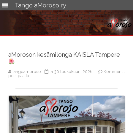
Tango aMoroso ry
Skip
to
content
aMoroson kesämilonga KAISLA Tampere
tangoamoroso
la 30 toukokuun, 2026 .
Kommentit
artikkelissa
pois päältä
aMoroson
kesämilonga
KAISLA
Tampere