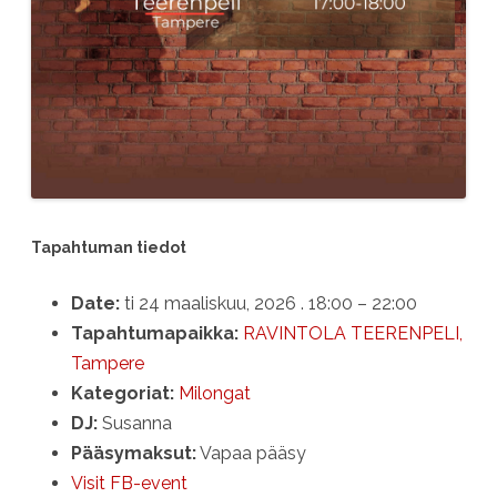
Tapahtuman tiedot
Date:
ti 24 maaliskuu, 2026 . 18:00
–
22:00
Tapahtumapaikka:
RAVINTOLA TEERENPELI,
Tampere
Kategoriat:
Milongat
DJ:
Susanna
Pääsymaksut:
Vapaa pääsy
Visit FB-event