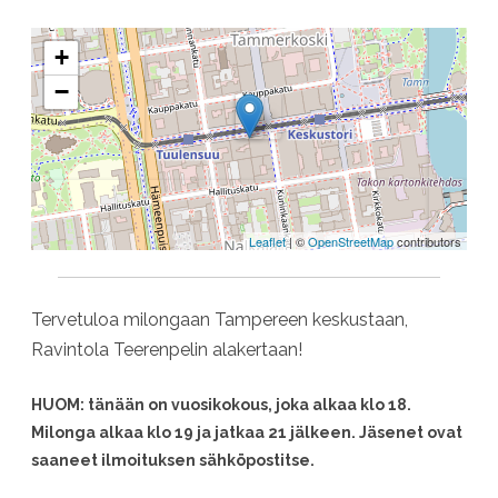
+
−
Leaflet
| ©
OpenStreetMap
contributors
Tervetuloa milongaan Tampereen keskustaan,
Ravintola Teerenpelin alakertaan!
HUOM: tänään on vuosikokous, joka alkaa klo 18.
Milonga alkaa klo 19 ja jatkaa 21 jälkeen. Jäsenet ovat
saaneet ilmoituksen sähköpostitse.