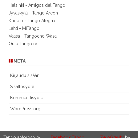
Helsinki - Amigos del Tango
Jyväskylä - Tango Arcon
Kuopio - Tango Alegria
Lahti - MiTango
Vaasa - Tangocho Wasa
Oulu Tango ry
META
Kirjaudu sisään
Sisältösyöte
Kommenttisyöte
WordPress.org
Tango aMoroso ry
Facebook Tango
ZeroGravity
by