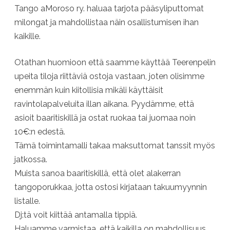
Tango aMoroso ry. haluaa tarjota pääsyliputtomat
milongat ja mahdollistaa näin osallistumisen ihan
kaikille.
Otathan huomioon että saamme käyttää Teerenpelin
upeita tiloja riittäviä ostoja vastaan, joten olisimme
enemmän kuin kiitollisia mikäli käyttäisit
ravintolapalveluita illan aikana. Pyydämme, että
asioit baaritiskillä ja ostat ruokaa tai juomaa noin
10€:n edestä.
Tämä toimintamalli takaa maksuttomat tanssit myös
jatkossa.
Muista sanoa baaritiskillä, että olet alakerran
tangoporukkaa, jotta ostosi kirjataan takuumyynnin
listalle.
Dj:tä voit kiittää antamalla tippiä.
Haluamme varmistaa, että kaikilla on mahdollisuus