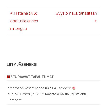
Artikkelien
Tiistaina 15.10.
Syyslomalla tanssitaan
selaus
opetusta ennen
milongaa
LIITY JÄSENEKSI
SEURAAVAT TAPAHTUMAT
aMoroson kesämilonga KAISLA Tampere
11 elokuu 2026, 18:00 ti Ravintola Kaisla, Mustalahti,
Tampere