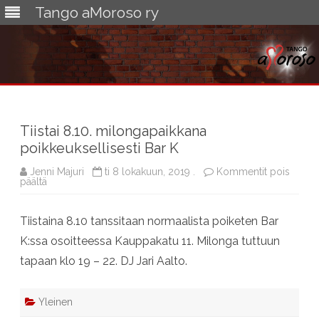
Tango aMoroso ry
Skip
to
content
Tiistai 8.10. milongapaikkana
poikkeuksellisesti Bar K
Jenni Majuri
ti 8 lokakuun, 2019 .
Kommentit pois
artikkelissa
päältä
Tiistai
8.10.
milongapaikkana
Tiistaina 8.10 tanssitaan normaalista poiketen Bar
poikkeuksellisesti
Bar
K:ssa osoitteessa Kauppakatu 11. Milonga tuttuun
K
tapaan klo 19 – 22. DJ Jari Aalto.
Yleinen