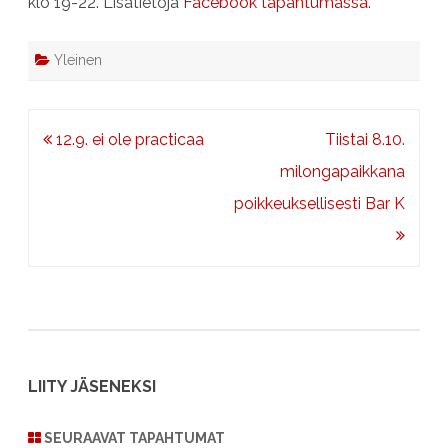
klo 19-22. Lisätietoja
Facebook tapahtumassa
.
Yleinen
Artikkelien
12.9. ei ole practicaa
Tiistai 8.10.
selaus
milongapaikkana
poikkeuksellisesti Bar K
LIITY JÄSENEKSI
SEURAAVAT TAPAHTUMAT