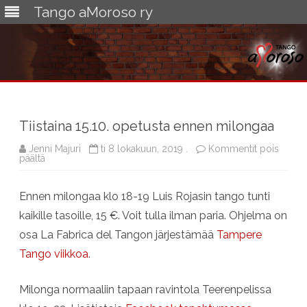
Tango aMoroso ry
Skip
to
content
Tiistaina 15.10. opetusta ennen milongaa
Jenni Majuri
ti 8 lokakuun, 2019 .
Kommentit pois
artikkelissa
päältä
Tiistaina
15.10.
opetusta
Ennen milongaa klo 18-19 Luis Rojasin tango tunti
ennen
milongaa
kaikille tasoille, 15 €. Voit tulla ilman paria. Ohjelma on
osa La Fabrica del Tangon järjestämää
Tampere
Tango viikkoa
.
Milonga normaaliin tapaan ravintola Teerenpelissa