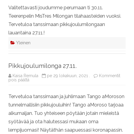
Milonga
Valitettavasti joudumme perumaan ti 30.11.
PERUTTU
Teerenpelin MisTres Milongan tilahaasteiden vuoksi.
Tervetuloa tanssimaan pikkujoulumilongaan
lauantaina 27.11.!
Yleinen
Pikkujoulumilonga 27.11.
Kaisa Remula
pe 29 lokakuun, 2021 .
Kommentit
artikkelissa
pois päältä
Pikkujoulumilonga
27.11.
Tervetuloa tanssimaan ja juhlimaan Tango aMoroson
tunnelmallisiin pikkujouluihin! Tango aMoroso tarjoaa
alkumaljan. Tuo yhteiseen pöytään jotain mieleistä
syötävää ja ota halutessasi mukaan oma
lempijuomasi! Näytäthän saapuessasi koronapassin.