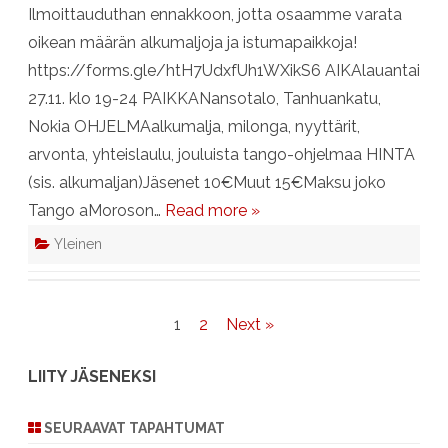
Ilmoittauduthan ennakkoon, jotta osaamme varata
oikean määrän alkumaljoja ja istumapaikkoja!
https://forms.gle/htH7UdxfUh1WXikS6 AIKAlauantai
27.11. klo 19-24 PAIKKANansotalo, Tanhuankatu,
Nokia OHJELMAalkumalja, milonga, nyyttärit,
arvonta, yhteislaulu, jouluista tango-ohjelmaa HINTA
(sis. alkumaljan)Jäsenet 10€Muut 15€Maksu joko
Tango aMoroson…
Read more »
Yleinen
Artikkelien
1
2
Next »
sivutus
LIITY JÄSENEKSI
SEURAAVAT TAPAHTUMAT