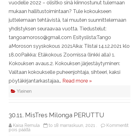
vuodelle 2022 – olisitko sinä kiinnostunut tulemaan
mukaan hallitustoimintaan? Tule kokoukseen
juttelemaan tehtävistä, tai muuten suunnittelemaan
yhdistyksen seuraavaa vuotta. Tiedustelut:
tangoamoroso@gmail.com Esityslista:Tango
aMoroson syyskokous 2021Aika: Tiistai 14.12.2021 klo
18.00Paikka: Etäkokous Zoomissa (linkki alla) 1.
Kokouksen avaus.2. Kokouksen järjestäytyminen:
Valitaan kokoukselle puheenjohtaja, sihteeri, kaksi
pöytäkirjantarkastajaa…
Read more »
Yleinen
30.11. MisTres Milonga PERUTTU
Kaisa Remula
to 18 marraskuun, 2021 .
Kommentit
artikkelissa
pois päältä
30.11.
MisTres