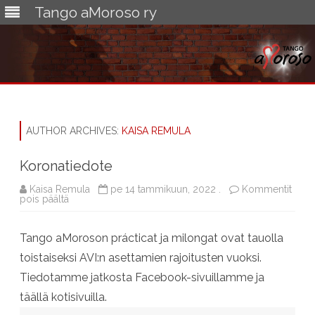
Tango aMoroso ry
Skip
to
content
AUTHOR ARCHIVES:
KAISA REMULA
Koronatiedote
Kaisa Remula
pe 14 tammikuun, 2022 .
Kommentit
artikkelissa
pois päältä
Koronatiedote
Tango aMoroson prácticat ja milongat ovat tauolla
toistaiseksi AVI:n asettamien rajoitusten vuoksi.
Tiedotamme jatkosta Facebook-sivuillamme ja
täällä kotisivuilla.