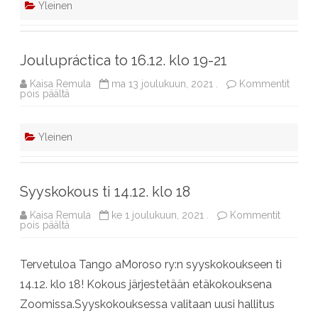
Yleinen
Joulupráctica to 16.12. klo 19-21
Kaisa Remula
ma 13 joulukuun, 2021 .
Kommentit
artikkelissa
pois päältä
Joulupráctica
to
16.12.
klo
Yleinen
19-
21
Syyskokous ti 14.12. klo 18
Kaisa Remula
ke 1 joulukuun, 2021 .
Kommentit
artikkelissa
pois päältä
Syyskokous
ti
14.12.
Tervetuloa Tango aMoroso ry:n syyskokoukseen ti
klo
18
14.12. klo 18! Kokous järjestetään etäkokouksena
Zoomissa.Syyskokouksessa valitaan uusi hallitus