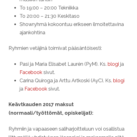
To 19:00 – 20:00 Tekniikka
To 20:00 – 21:30 Keskitaso
Showryhmä kokoontuu erikseen ilmoitettavina
ajankohtina
Ryhmien vetäjinä toimivat pääsäntöisesti:
Pasi ja Maria Elisabet Laurén (PyM). Ks.
blogi
ja
Facebook
sivut.
Carina Quiroga ja Arttu Artkoski (AyC). Ks.
blogi
ja
Facebook
sivut.
Keävtkauden 2017 maksut
(normaali/työttömät, opiskelijat):
Ryhmiin ja vapaaseen saliharjoitteluun voi osallistua