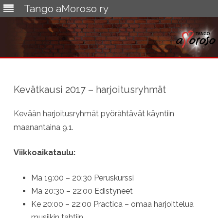
Tango aMoroso ry
Skip
to
content
Kevätkausi 2017 – harjoitusryhmät
Kevään harjoitusryhmät pyörähtävät käyntiin
maanantaina 9.1.
Viikkoaikataulu:
Ma 19:00 – 20:30 Peruskurssi
Ma 20:30 – 22:00 Edistyneet
Ke 20:00 – 22:00 Practica – omaa harjoittelua
musiikin tahtiin