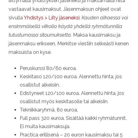
liittymällä yhdistyksen jäseneksi ja maksamalla niitä
vastaavat kausimaksut. Jäsenmaksun ohjeet ovat
sivulla
Yhdistys > Liity jäseneksi
.
Kauden alkaessa voi
ensimmäisellä viikolla käydä yhdellä ryhmätunnilla
tutustumassa sitoumuksetta.
Maksa kausimaksu ja
jäsenmaksu erikseen. Merkitse viestiin selkeästi kenen
maksuista on kyse.
Peruskurssi 80/60 euroa.
Keskitaso 120/100 euroa. Alennettu hinta, jos
osallistut alkeisiin.
Edistyneet 120/100 euroa. Alennettu hinta, jos
osallistut myös keskitasolle tai alkeisiin.
Tekniikkaryhmä, 80 euroa.
Full pass 320 euroa. Sisältää kaikki ryhmätunnit.
Ei muita kausimaksuja.
Practica erillisenä – 20 euron kausimaksu tai 5