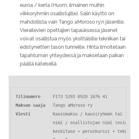
euroa / kerta (Huom. ilmainen muihin
viikkoryhmiin osallistujille). Salin käyttö on
mahdollista vain Tango aMoroso ry:n jäsenille.
Vierailevien opettajien tapauksessa jäsenet
voivat osallistua myös yksittäisille tekniikan tai
edistyneitten tason tunneille. Hinta ilmoitetaan
tapahtuman yhteydessä ja maksetaan paikan
päällä käteisellä.
Tilinumero
Maksun saaja
Viesti
         Kausimaksu / kausiryhmän tai -ryhmi
               nimi / osallistujan nimi (esim. Kau
               keskitaso + peruskurssi + tekniikka